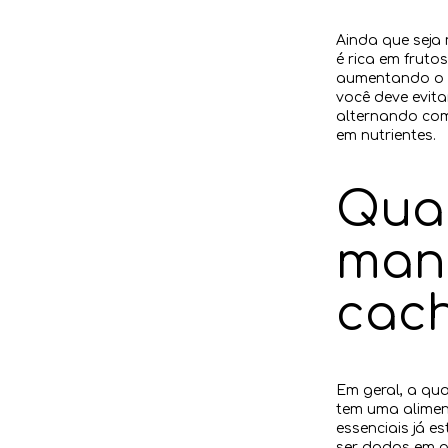
Ainda que seja
é rica em fruto
aumentando o r
você deve evita
alternando com
em nutrientes.
Qua
man
cac
Em geral, a qu
tem uma alimen
essenciais já e
ser dados em 