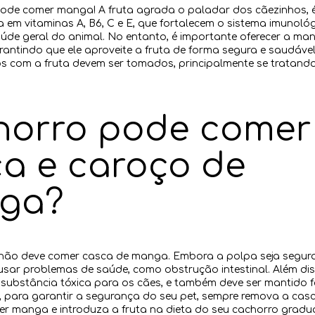
pode comer manga! A fruta agrada o paladar dos cãezinhos, 
ica em vitaminas A, B6, C e E, que fortalecem o sistema imunoló
de geral do animal. No entanto, é importante oferecer a m
ntindo que ele aproveite a fruta de forma segura e saudável.
s com a fruta devem ser tomados, principalmente se tratand
horro pode comer
a e caroço de
ga?
não deve comer casca de manga. Embora a polpa seja segura e
sar problemas de saúde, como obstrução intestinal. Além dis
, substância tóxica para os cães, e também deve ser mantido 
o, para garantir a segurança do seu pet, sempre remova a cas
cer manga e introduza a fruta na dieta do seu cachorro gradu