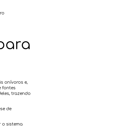
ro
para
 onívoros e,
e fontes
eles, trazendo
ese de
r o sistema