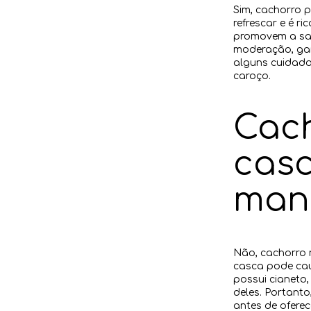
Sim, cachorro 
refrescar e é r
promovem a saú
moderação, gara
alguns cuidado
caroço.
Cac
casc
man
Não, cachorro 
casca pode cau
possui cianeto
deles. Portant
antes de ofere