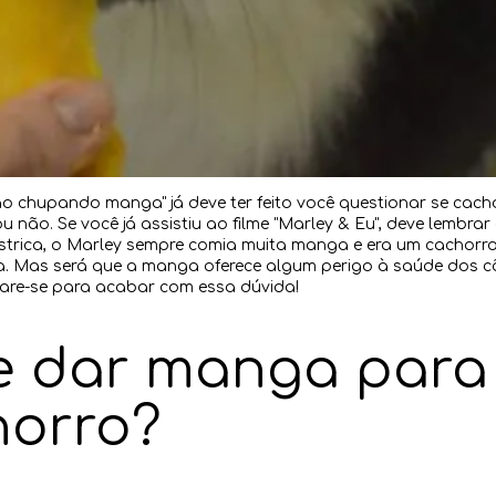
ão chupando manga" já deve ter feito você questionar se cac
não. Se você já assistiu ao filme "Marley & Eu", deve lembrar 
trica, o Marley sempre comia muita manga e era um cachorro
ia. Mas será que a manga oferece algum perigo à saúde dos 
pare-se para acabar com essa dúvida!
e dar manga para
horro?