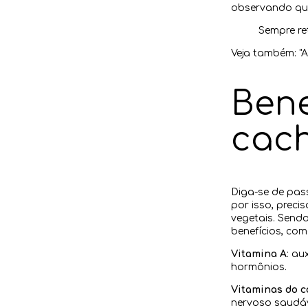
observando qu
Sempre re
Veja também: "
Bene
cac
Diga-se de pas
por isso, prec
vegetais. Sendo
benefícios, com
Vitamina A
: au
hormônios.
Vitaminas do 
nervoso saudáv