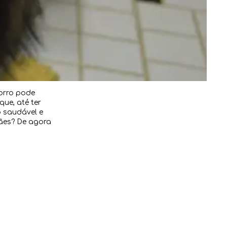
horro pode
que, até ter
 saudável e
cães? De agora