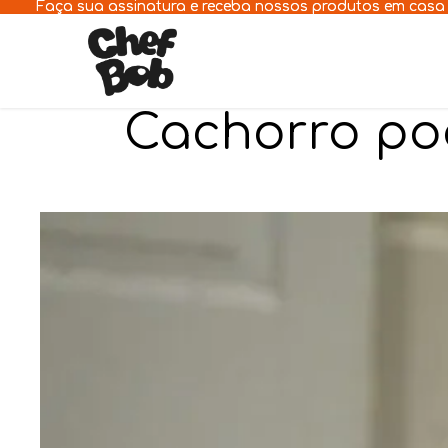
Pular para o conteúdo
Faça sua assinatura e receba nossos produtos em casa
Faça sua assinatura e receba nossos produtos em casa
Cachorro po