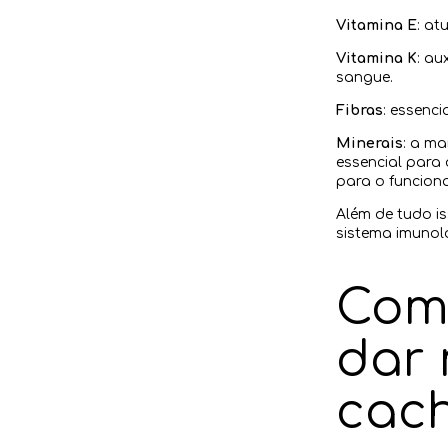
Vitamina E
: at
Vitamina K
: au
sangue.
Fibras
: essenci
Minerais
: a ma
essencial para 
para o funcion
Além de tudo i
sistema imunoló
Com
dar
cac