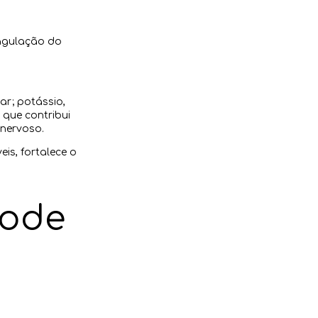
oagulação do
ar; potássio,
 que contribui
 nervoso.
is, fortalece o
pode