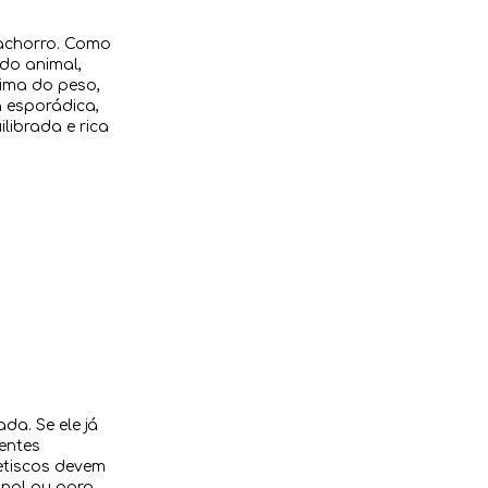
cachorro. Como
 do animal,
cima do peso,
a esporádica,
librada e rica
a. Se ele já
entes
etiscos devem
nal ou para