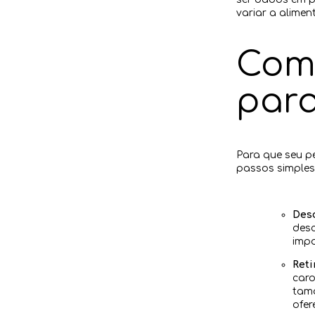
variar a alimen
Com
par
Para que seu p
passos simples
Desc
desc
impo
Reti
caro
tama
ofer