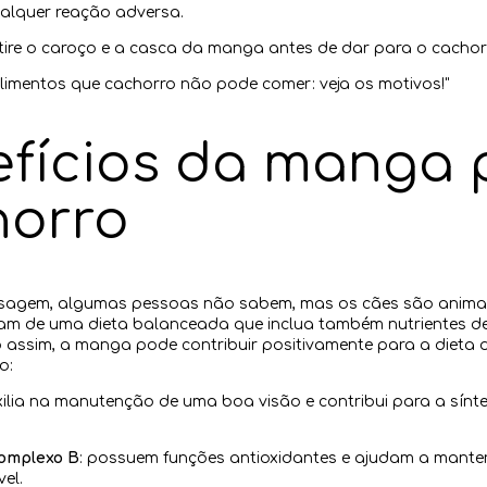
alquer reação adversa.
tire o caroço e a casca da manga antes de dar para o cachor
Alimentos que cachorro não pode comer: veja os motivos!"
fícios da manga 
horro
sagem, algumas pessoas não sabem, mas os cães são animais
isam de uma dieta balanceada que inclua também nutrientes d
 assim, a manga pode contribuir positivamente para a dieta d
o:
xilia na manutenção de uma boa visão e contribui para a sínt
complexo B
: possuem funções antioxidantes e ajudam a mante
el.