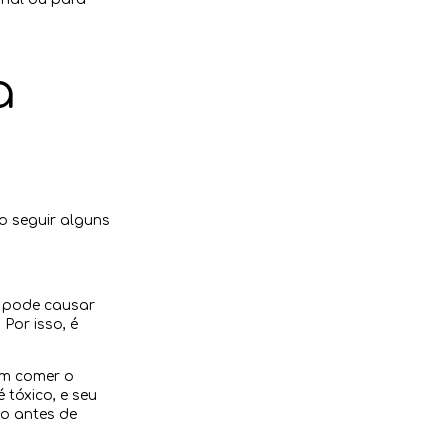
a
o seguir alguns
e pode causar
Por isso, é
m comer o
 tóxico, e seu
o antes de