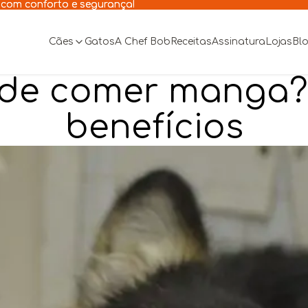
 com conforto e segurança!
 com conforto e segurança!
Cães
Gatos
A Chef Bob
Receitas
Assinatura
Lojas
Bl
de comer manga? V
benefícios