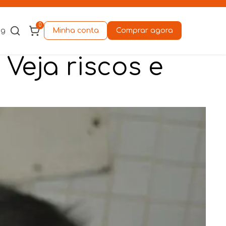
0
og
Minha conta
Comprar agora
eja riscos e