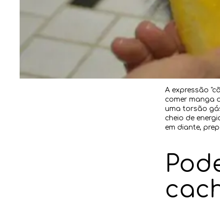
A expressão "c
comer manga ou 
uma torsão gás
cheio de energ
em diante, pre
Pod
cac