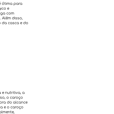
é ótima para
gico e
anga com
 Além disso,
o da casca e do
 nutritiva, a
so, o caroço
fora do alcance
ca e o caroço
almente,