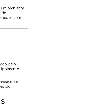
á um ambiente
o de
colhedor com
ição pelo
ncipalmente
resse do pet
gestão.
es