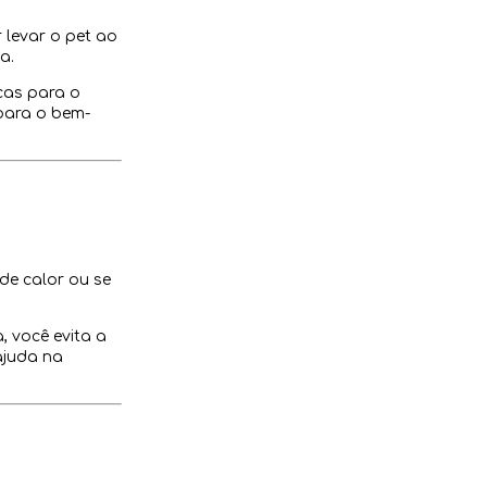
 levar o pet ao
a.
icas para o
 para o bem-
de calor ou se
, você evita a
ajuda na