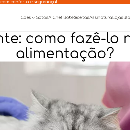
 com conforto e segurança!
 com conforto e segurança!
Cães
Gatos
A Chef Bob
Receitas
Assinatura
Lojas
Bl
te: como fazê-lo 
alimentação?