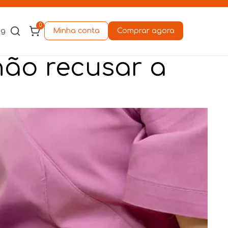
0
og
Minha conta
Comprar agora
não recusar a