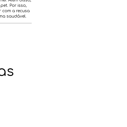
er. Além disso,
et. Por isso,
ar com a recusa
rma saudável.
as