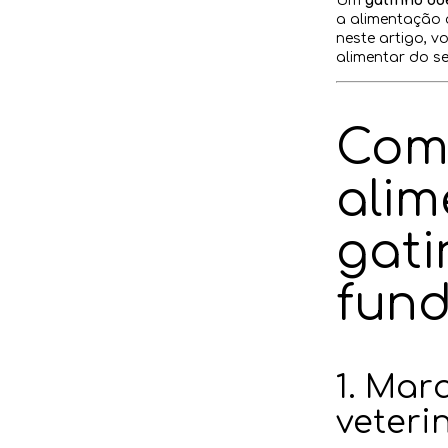
Um
gatinho do
a alimentação 
neste artigo, 
alimentar do se
Como
ali
gati
fun
1. Mar
veteri