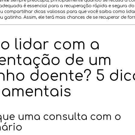
ente
sempre preocupa, principalmente quando se recusa a com
adequada é essencial para a recuperação rápida e segura do p
vou compartilhar dicas valiosas para que você saiba como lid
u gatinho. Assim, ele terá mais chances de se recuperar de fo
 lidar com a
mentação de um
nho doente? 5 dic
damentais
que uma consulta com o
nário