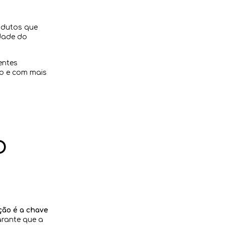
odutos que
idade do
entes
do e com mais
o
ção é a chave
arante que a