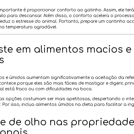
mportante é proporcionar conforto ao gatinho. Assim, ele ter
ilo para descansar. Além disso, o conforto acelera o process
reduz o estresse do animal. Portanto, prepare um cantinho a
ma temperatura agradável.
ste em alimentos macios e
s
os e úmidos aumentam significativamente a aceitação da refe
contece porque eles são mais fáceis de mastigar e digerir, pri
l está fraco ou com dificuldades na boca.
sas opções costumam ser mais apetitosas, despertando o inte
. Por isso, inclua alimentos úmidos na dieta para facilitar a in
ue de olho nas propriedad
ionais