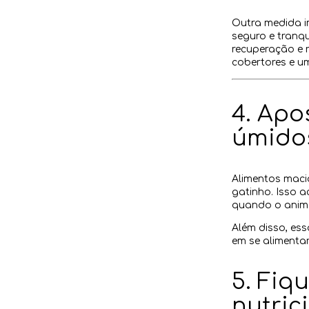
Outra medida i
seguro e tranqu
recuperação e 
cobertores e u
4. Apo
úmido
Alimentos maci
gatinho. Isso a
quando o anima
Além disso, es
em se alimentar
5. Fiq
nutric