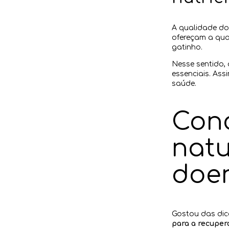
A qualidade do
ofereçam a qua
gatinho.
Nesse sentido, 
essenciais. Ass
saúde.
Con
natu
doe
Gostou das dic
para a recuper