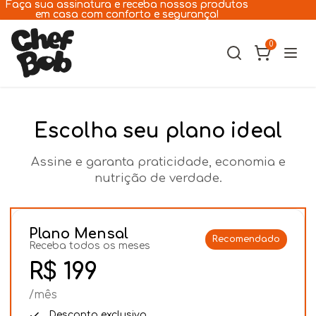
Pular para o conteúdo
Faça sua assinatura e receba nossos produtos
Faça sua assinatura e receba nossos produtos
em casa com conforto e segurança!
em casa com conforto e segurança!
0
Cães
Escolha seu plano ideal
Gatos
Assine e garanta praticidade, economia e
A Chef Bob
nutrição de verdade.
Receitas
Plano Mensal
Recomendado
Receba todos os meses
Assinatura
R$ 199
Lojas
/mês
Desconto exclusivo