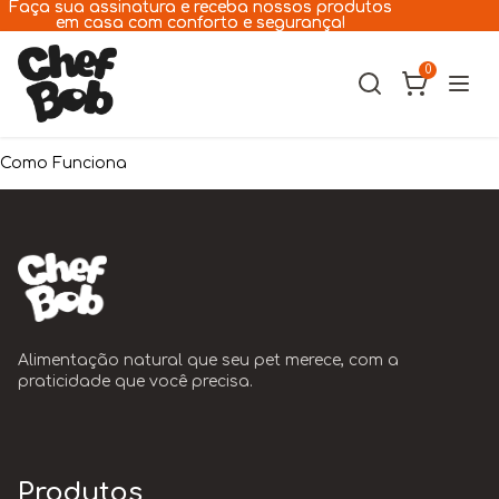
Pular para o conteúdo
Faça sua assinatura e receba nossos produtos
Faça sua assinatura e receba nossos produtos
em casa com conforto e segurança!
em casa com conforto e segurança!
0
Como Funciona
Cães
Gatos
A Chef Bob
Receitas
Alimentação natural que seu pet merece, com a
praticidade que você precisa.
Assinatura
Lojas
Produtos