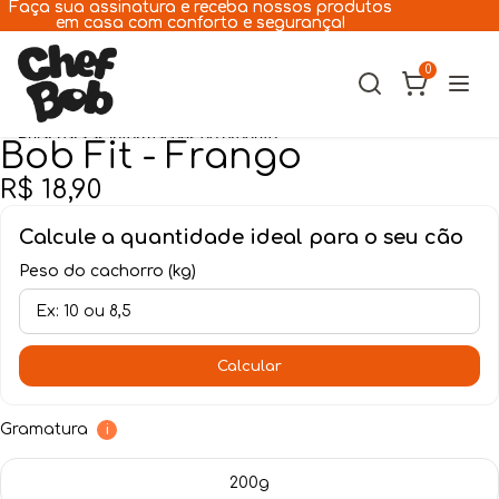
Pular para o conteúdo
Faça sua assinatura e receba nossos produtos
Faça sua assinatura e receba nossos produtos
em casa com conforto e segurança!
em casa com conforto e segurança!
0
Pular para as informações do produto
Bob Fit - Frango
Cães
R$ 18,90
Gatos
Calcule a quantidade ideal para o seu cão
Peso do cachorro (kg)
A Chef Bob
Receitas
Calcular
Assinatura
Gramatura
i
Lojas
200g