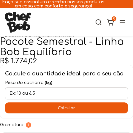
Pular para o conteúdo
Faça sua assinatura e receba nossos produtos
Faça sua assinatura e receba nossos produtos
em casa com conforto e segurança!
em casa com conforto e segurança!
0
Pular para as informações do produto
Pacote Semestral - Linha
Cães
Bob Equilíbrio
Gatos
R$ 1.774,02
Calcule a quantidade ideal para o seu cão
A Chef Bob
Peso do cachorro (kg)
Receitas
Assinatura
Calcular
Lojas
Gramatura
i