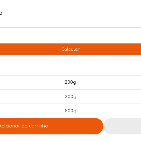
o
Calcular
200g
300g
500g
Adicionar ao carrinho