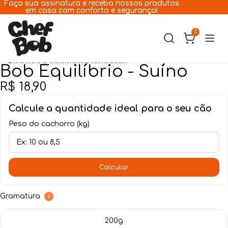
Pular para o conteúdo
Faça sua assinatura e receba nossos produtos
Faça sua assinatura e receba nossos produtos
em casa com conforto e segurança!
em casa com conforto e segurança!
0
Pular para as informações do produto
Bob Equilíbrio - Suíno
Cães
R$ 18,90
Gatos
Calcule a quantidade ideal para o seu cão
Peso do cachorro (kg)
A Chef Bob
Receitas
Calcular
Assinatura
Gramatura
i
Lojas
200g